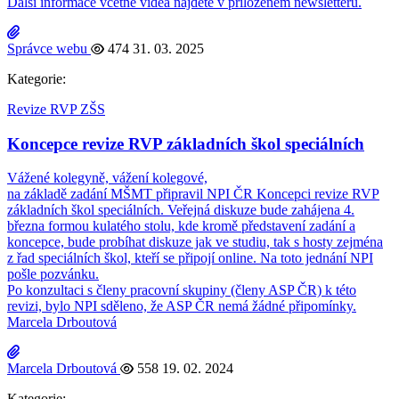
Další informace včetně videa najdete v přiloženém newsletteru.
Správce webu
474
31. 03. 2025
Kategorie:
Revize RVP ZŠS
Koncepce revize RVP základních škol speciálních
Vážené kolegyně, vážení kolegové,
na základě zadání MŠMT připravil NPI ČR Koncepci revize RVP
základních škol speciálních. Veřejná diskuze bude zahájena 4.
března formou kulatého stolu, kde kromě představení zadání a
koncepce, bude probíhat diskuze jak ve studiu, tak s hosty zejména
z řad speciálních škol, kteří se připojí online. Na toto jednání NPI
pošle pozvánku.
Po konzultaci s členy pracovní skupiny (členy ASP ČR) k této
revizi, bylo NPI sděleno, že ASP ČR nemá žádné připomínky.
Marcela Drboutová
Marcela Drboutová
558
19. 02. 2024
Kategorie: