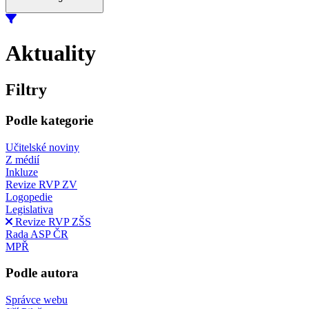
Aktuality
Filtry
Podle kategorie
Učitelské noviny
Z médií
Inkluze
Revize RVP ZV
Logopedie
Legislativa
Revize RVP ZŠS
Rada ASP ČR
MPŘ
Podle autora
Správce webu