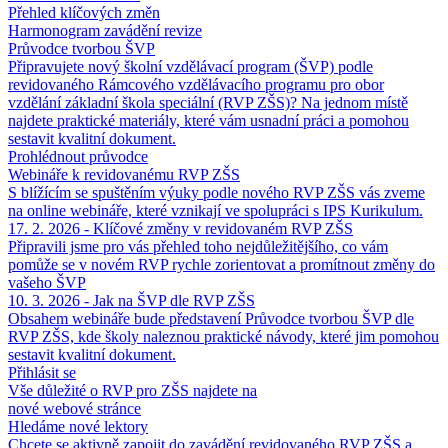
Přehled klíčových změn
Harmonogram zavádění revize
Průvodce tvorbou ŠVP
Připravujete nový školní vzdělávací program (ŠVP) podle
revidovaného Rámcového vzdělávacího programu pro obor
vzdělání základní škola speciální (RVP ZŠS)? Na jednom místě
najdete praktické materiály, které vám usnadní práci a pomohou
sestavit kvalitní dokument.
Prohlédnout průvodce
Webináře k revidovanému RVP ZŠS
S blížícím se spuštěním výuky podle nového RVP ZŠS vás zveme
na online webináře, které vznikají ve spolupráci s IPS Kurikulum.
17. 2. 2026 - Klíčové změny v revidovaném RVP ZŠS
Připravili jsme pro vás přehled toho nejdůležitějšího, co vám
pomůže se v novém RVP rychle zorientovat a promítnout změny do
vašeho ŠVP
10. 3. 2026 - Jak na ŠVP dle RVP ZŠS
Obsahem webináře bude představení Průvodce tvorbou ŠVP dle
RVP ZŠS, kde školy naleznou praktické návody, které jim pomohou
sestavit kvalitní dokument.
Přihlásit se
Vše důležité o RVP pro ZŠS najdete na
nové webové stránce
Hledáme nové lektory
Chcete se aktivně zapojit do zavádění revidovaného RVP ZŠS a