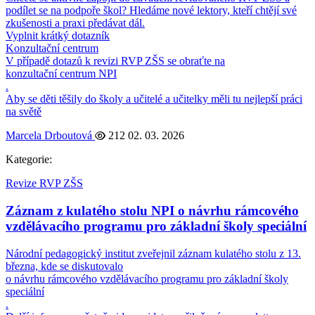
podílet se na podpoře škol? Hledáme nové lektory, kteří chtějí své
zkušenosti a praxi předávat dál.
Vyplnit krátký dotazník
Konzultační centrum
V případě dotazů k revizi RVP ZŠS se obraťte na
konzultační centrum NPI
.
Aby se děti těšily do školy a učitelé a učitelky měli tu nejlepší práci
na světě
Marcela Drboutová
212
02. 03. 2026
Kategorie:
Revize RVP ZŠS
Záznam z kulatého stolu NPI o návrhu rámcového
vzdělávacího programu pro základní školy speciální
Národní pedagogický institut zveřejnil záznam kulatého stolu z 13.
března, kde se diskutovalo
o návrhu rámcového vzdělávacího programu pro základní školy
speciální
.