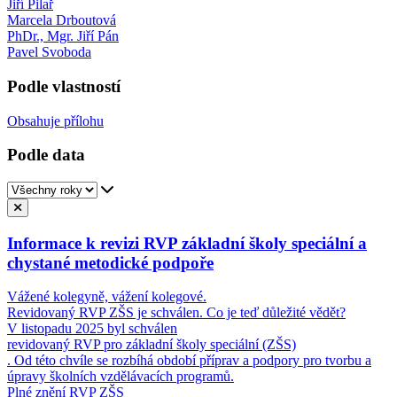
Jiří Pilař
Marcela Drboutová
PhDr., Mgr. Jiří Pán
Pavel Svoboda
Podle vlastností
Obsahuje přílohu
Podle data
Informace k revizi RVP základní školy speciální a
chystané metodické podpoře
Vážené kolegyně, vážení kolegové.
Revidovaný RVP ZŠS je schválen. Co je teď důležité vědět?
V listopadu 2025 byl schválen
revidovaný RVP pro základní školy speciální (ZŠS)
. Od této chvíle se rozbíhá období příprav a podpory pro tvorbu a
úpravy školních vzdělávacích programů.
Plné znění RVP ZŠS