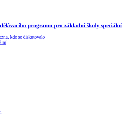
ělávacího programu pro základní školy speciální
ezna, kde se diskutovalo
ální
e.