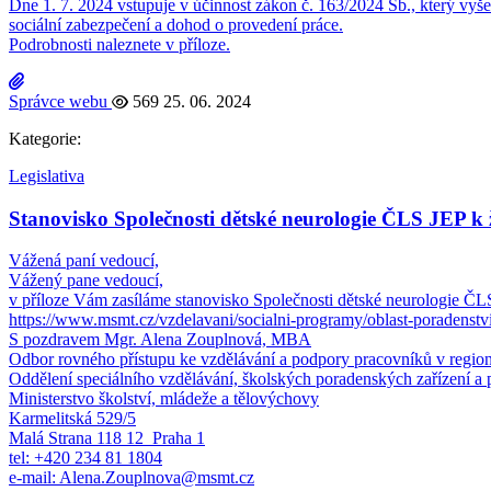
Dne 1. 7. 2024 vstupuje v účinnost zákon č. 163/2024 Sb., který vyše
sociální zabezpečení a dohod o provedení práce.
Podrobnosti naleznete v příloze.
Správce webu
569
25. 06. 2024
Kategorie:
Legislativa
Stanovisko Společnosti dětské neurologie ČLS JEP k 
Vážená paní vedoucí,
Vážený pane vedoucí,
v příloze Vám zasíláme stanovisko Společnosti dětské neurologie Č
https://www.msmt.cz/vzdelavani/socialni-programy/oblast-poradenstv
S pozdravem Mgr. Alena Zouplnová, MBA
Odbor rovného přístupu ke vzdělávání a podpory pracovníků v region
Oddělení speciálního vzdělávání, školských poradenských zařízení a 
Ministerstvo školství, mládeže a tělovýchovy
Karmelitská 529/5
Malá Strana 118 12 Praha 1
tel: +420 234 81 1804
e-mail: Alena.Zouplnova@msmt.cz