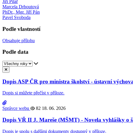
Jiří Pilař
Marcela Drboutová
PhDr., Mgr. Jiří Pán
Pavel Svoboda
Podle vlastností
Obsahuje přílohu
Podle data
Dopis ASP ČR pro ministra školství - ústavní výchov
Dopis si můžete přečíst v příloze.
Správce webu
82
18. 06. 2026
Dopis VŘ II J. Mareše (MŠMT) - Novela vyhlášky o š
Dopis je spolu s dalšími dokumenty dostupný v příloze.