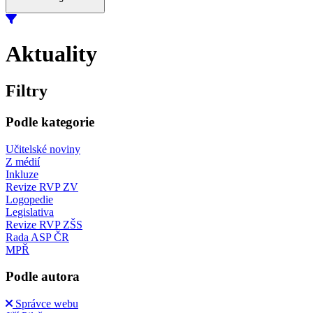
Aktuality
Filtry
Podle kategorie
Učitelské noviny
Z médií
Inkluze
Revize RVP ZV
Logopedie
Legislativa
Revize RVP ZŠS
Rada ASP ČR
MPŘ
Podle autora
Správce webu