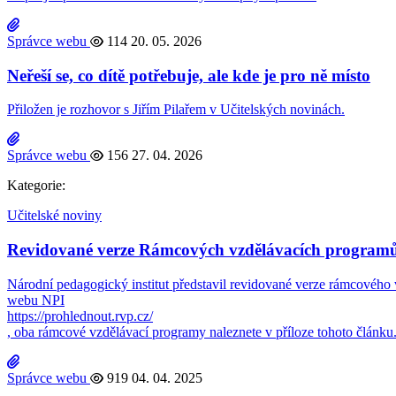
Správce webu
114
20. 05. 2026
Neřeší se, co dítě potřebuje, ale kde je pro ně místo
Přiložen je rozhovor s Jiřím Pilařem v Učitelských novinách.
Správce webu
156
27. 04. 2026
Kategorie:
Učitelské noviny
Revidované verze Rámcových vzdělávacích program
Národní pedagogický institut představil revidované verze rámcového
webu NPI
https://prohlednout.rvp.cz/
, oba rámcové vzdělávací programy naleznete v příloze tohoto článku
Správce webu
919
04. 04. 2025