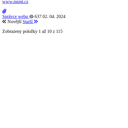
www.msmt.cz
Správce webu
637
02. 04. 2024
Novější
Starší
Zobrazeny položky
1
až
10
z
115