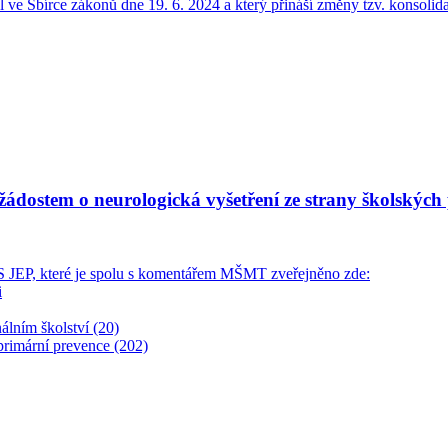
l ve Sbírce zákonů dne 19. 6. 2024 a který přináší změny tzv. konsolid
žádostem o neurologická vyšetření ze strany školských
LS JEP, které je spolu s komentářem MŠMT zveřejněno zde:
i
álním školství (20)
primární prevence (202)